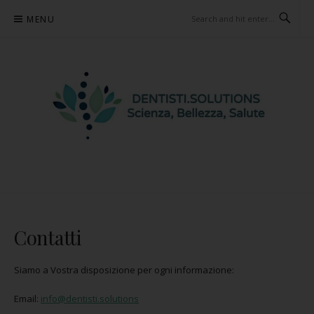
Skip
MENU
to
content
BENVENUTI SU
LA SCIENZA MEDICA AL SERVIZIO DEI TUOI DENTI
DENTISTI.SOLUTIONS |
Contatti
Siamo a Vostra disposizione per ogni informazione:
Email:
info@dentisti.solutions